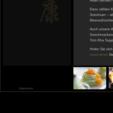
Asien serviert
Dazu zählen Kl
Szechuan – ab
Meeresfrüchte-
Auch unsere th
Geschmacksner
Tom Kha Suppe
Holen Sie sich
reservieren
Sie
Impressum